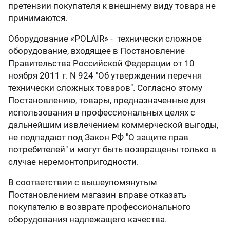
претензии покупателя к внешнему виду товара не
ладетты холодильные
лодильные горки
Сала
Холо
принимаются.
лодильные машины
лодильные шкафы из
ноблоки
Холо
Моно
ржавеющей стали
нерж
 стеклянными дверьми
лодильные шкафы
Со с
Холо
Оборудование «POLAIR» - технически сложное
лодильные камеры
ноблоки потолочные
Моно
оборудование, входящее в Постановление
Правительства Российской Федерации от 10
лодильные шкафы с металлической
Холо
еднетемпературные холодильные
Сред
ноября 2011 г. N 924 "Об утверждении перечня
ерью
двер
орудование Carboma
олы
ноблоки ранцевые
стол
Моно
технически сложных товаров". Согласно этому
Постановлению, товары, предназначенные для
газиностроение
олы морозильные
лит-системы
Стол
Спли
использования в профессиональных целях с
дальнейшим извлечением коммерческой выгоды,
не подпадают под Закон РФ "О защите прав
меры шоковой заморозки
илейная серия - 30 лет
Юбиле
потребителей" и могут быть возвращены только в
случае неремонтопригодности.
афы шоковой заморозки
В соответствии с вышеупомянутым
Постановлением магазин вправе отказать
покупателю в возврате профессионального
оборудования надлежащего качества.