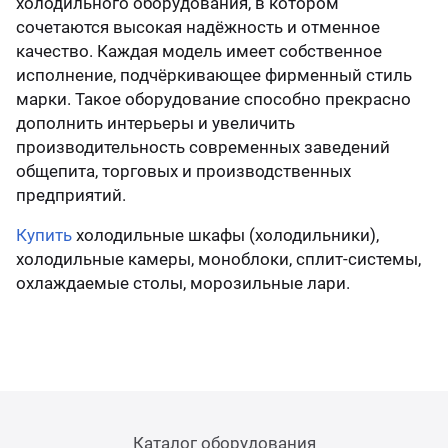
холодильного оборудования, в котором
ладетты холодильные
лодильные горки
Сала
Холо
сочетаются высокая надёжность и отменное
лодильные машины
лодильные шкафы из
ноблоки
Холо
Моно
качество. Каждая модель имеет собственное
ржавеющей стали
нерж
 стеклянными дверьми
лодильные шкафы
Со с
Холо
исполнение, подчёркивающее фирменный стиль
лодильные камеры
ноблоки потолочные
Моно
марки. Такое оборудование способно прекрасно
дополнить интерьеры и увеличить
лодильные шкафы с металлической
Холо
еднетемпературные холодильные
Сред
производительность современных заведений
ерью
двер
орудование Carboma
олы
ноблоки ранцевые
стол
Моно
общепита, торговых и производственных
предприятий.
газиностроение
олы морозильные
лит-системы
Стол
Спли
Купить
холодильные шкафы (холодильники),
холодильные камеры, моноблоки, сплит-системы,
меры шоковой заморозки
илейная серия - 30 лет
Юбиле
охлаждаемые столы, морозильные лари.
афы шоковой заморозки
Каталог оборудования