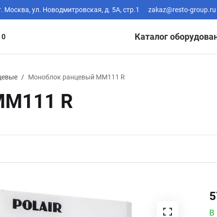
г. Москва, ул. Новодмитровская, д. 5А, стр.1
zakaz@resto-group.ru
Каталог оборудова
10
цевые
Моноблок ранцевый ММ111 R
ММ111 R
5
В