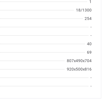
1
18/1300
254
-
-
40
69
807х490х704
920х500х816
-
-