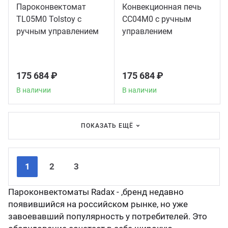
Пароконвектомат
Конвекционная печь
TL05M0 Tolstoy с
CC04M0 с ручным
ручным управлением
управлением
175 684 ₽
175 684 ₽
В наличии
В наличии
ПОКАЗАТЬ ЕЩЁ
Nex
Pre
1
2
3
Пароконвектоматы Radax - ,бренд недавно
появившийся на российском рынке, но уже
завоевавший популярность у потребителей. Это